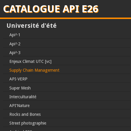
CATALOGUE API E26
Université d'été
Api²·1
Api²·2
Api²·3
Enjeux Climat UTC [vc]
Supply Chain Management
API-VERP
Super Mesh
Interculturalité
API’Nature
Rocks and Bones
Street photographie